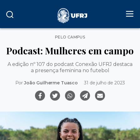
Categorias
PELO CAMPUS
Podcast: Mulheres em campo
A edição nº 107 do podcast Conexão UFRJ destaca
a presença feminina no futebol
Por
João Guilherme Tuasco
31 de julho de 2023