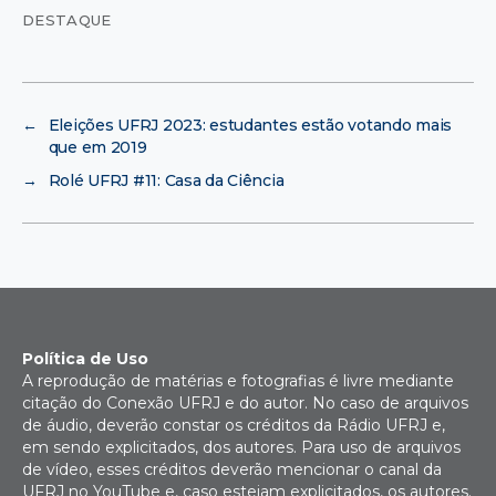
DESTAQUE
←
Eleições UFRJ 2023: estudantes estão votando mais
que em 2019
→
Rolé UFRJ #11: Casa da Ciência
Política de Uso
A reprodução de matérias e fotografias é livre mediante
citação do Conexão UFRJ e do autor. No caso de arquivos
de áudio, deverão constar os créditos da Rádio UFRJ e,
em sendo explicitados, dos autores. Para uso de arquivos
de vídeo, esses créditos deverão mencionar o canal da
UFRJ no YouTube e, caso estejam explicitados, os autores.