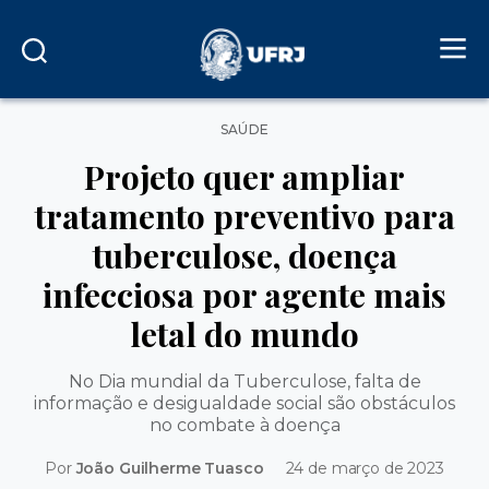
Categorias
SAÚDE
Projeto quer ampliar
tratamento preventivo para
tuberculose, doença
infecciosa por agente mais
letal do mundo
No Dia mundial da Tuberculose, falta de
informação e desigualdade social são obstáculos
no combate à doença
Por
João Guilherme Tuasco
24 de março de 2023