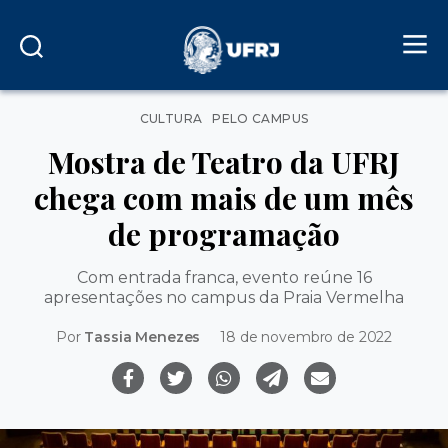
Categorias
CULTURA
PELO CAMPUS
Mostra de Teatro da UFRJ
chega com mais de um mês
de programação
Com entrada franca, evento reúne 16
apresentações no campus da Praia Vermelha
Por
Tassia Menezes
18 de novembro de 2022