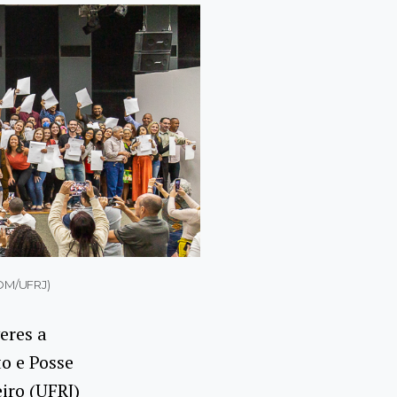
COM/UFRJ)
eres a
o e Posse
iro (UFRJ)