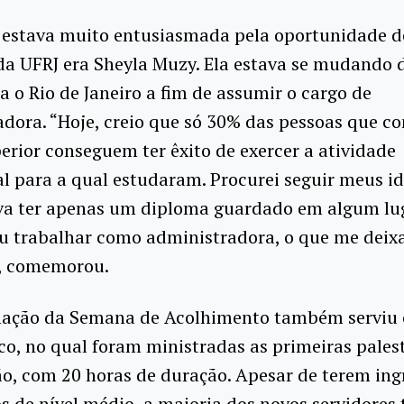
 estava muito entusiasmada pela oportunidade d
da UFRJ era Sheyla Muzy. Ela estava se mudando 
a o Rio de Janeiro a fim de assumir o cargo de
dora. “Hoje, creio que só 30% das pessoas que c
erior conseguem ter êxito de exercer a atividade
al para a qual estudaram. Procurei seguir meus id
va ter apenas um diploma guardado em algum lu
u trabalhar como administradora, o que me deixa 
”, comemorou.
ação da Semana de Acolhimento também serviu
co, no qual foram ministradas as primeiras pales
o, com 20 horas de duração. Apesar de terem in
s de nível médio, a maioria dos novos servidores