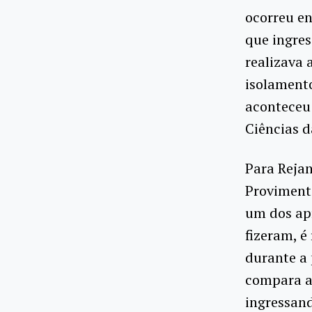
ocorreu en
que ingre
realizava 
isolamento
aconteceu 
Ciências d
Para Reja
Provimento
um dos apr
fizeram, é
durante a 
compara a 
ingressand