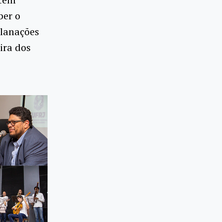
ber o
planações
ira dos