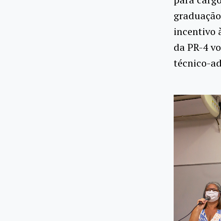
graduação 
incentivo 
da PR-4 vo
técnico-a