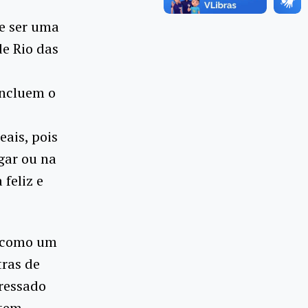
e ser uma
de Rio das
oncluem o
eais, pois
gar ou na
feliz e
 como um
tras de
gressado
 tem