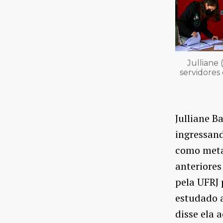
Julliane
servidores
Julliane B
ingressand
como meta
anteriores
pela UFRJ 
estudado a
disse ela 