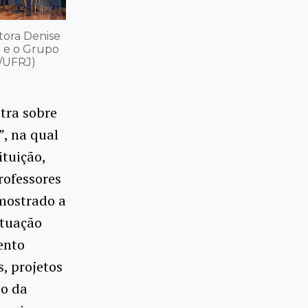
tora Denise
a) e o Grupo
M/UFRJ)
stra sobre
”, na qual
ituição,
rofessores
 mostrado a
atuação
ento
, projetos
so da