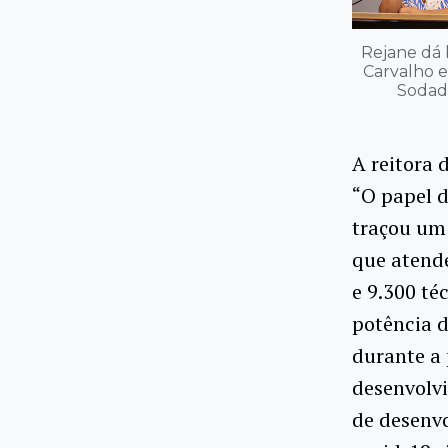
Rejane dá 
Carvalho e 
Sodade
A reitora 
“O papel d
traçou um 
que atende
e 9.300 té
potência 
durante a
desenvolvi
de desenvo