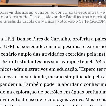
boas vindas aos aprovados no concurso (à esquerda). Rei
o pró-reitor de Pessoal, Alexandre Brasil (acima à direit
 Brasilis da Escola de Música | Foto: Fábio Caffé (SGCO
da UFRJ, Denise Pires de Carvalho, proferiu a pale
a UFRJ na sociedade: ensino, pesquisa e extensão
cenário amplo das atividades exercidas pela inst
 65 mil estudantes nos seus campi e tem 4.198 p
cnicos-administrativos em educação. “Espero ter
de nossa Universidade, mesmo simplificada pela 
 pandemia. Também poderia abordar o conhecim
do na exploração de petróleo em águas profundas
lvimento do uso de tecnologias verdes. Mas o ca