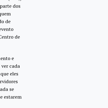
 parte dos
 quem
do de
evento
Centro de
ento e
e ver cada
 que eles
ervidores
nada se
de estarem