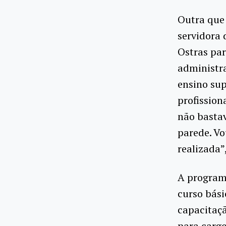
Outra que
servidora 
Ostras par
administra
ensino sup
profission
não basta
parede. Vo
realizada
A program
curso bási
capacitaçã
para cargo