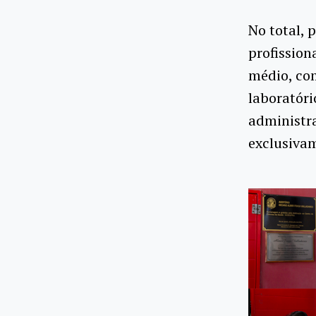
No total, 
profission
médio, com
laboratóri
administra
exclusivam