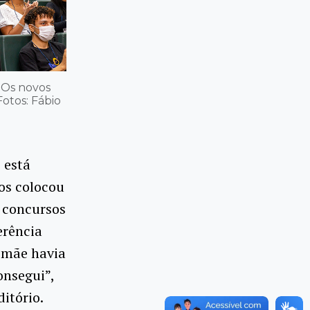
 Os novos
otos: Fábio
 está
os colocou
 concursos
erência
a mãe havia
onsegui”,
ditório.