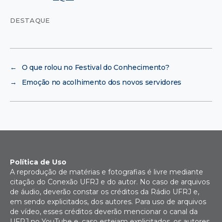
DESTAQUE
←
O que rolou no Festival do Conhecimento?
→
Emoção no acolhimento dos novos servidores
Política de Uso
A reprodução de matérias e fotografias é livre mediante
citação do Conexão UFRJ e do autor. No caso de arquivos
de áudio, deverão constar os créditos da Rádio UFRJ e,
em sendo explicitados, dos autores. Para uso de arquivos
de vídeo, esses créditos deverão mencionar o canal da
UFRJ no YouTube e, caso estejam explicitados, os autores.