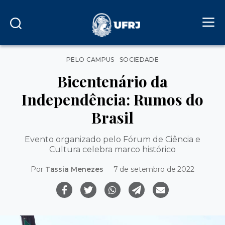
Categorias
PELO CAMPUS
SOCIEDADE
Bicentenário da
Independência: Rumos do
Brasil
Evento organizado pelo Fórum de Ciência e
Cultura celebra marco histórico
Por
Tassia Menezes
7 de setembro de 2022