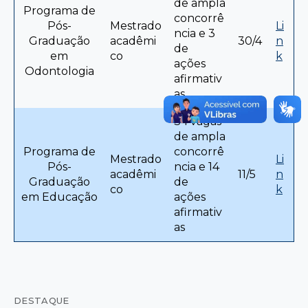
de ampla
Programa de
concorrê
Pós-
Mestrado
Li
ncia e 3
Graduação
acadêmi
30/4
n
de
em
co
k
ações
Odontologia
afirmativ
as
34 vagas
de ampla
Programa de
concorrê
Mestrado
Li
Pós-
ncia e 14
acadêmi
11/5
n
Graduação
de
co
k
em Educação
ações
afirmativ
as
DESTAQUE