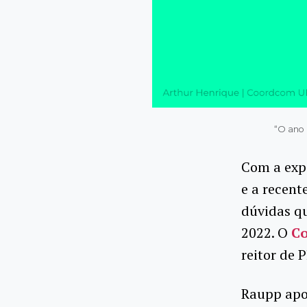
“O ano 
Com a expe
e a recen
dúvidas qu
2022. O
C
reitor de 
Raupp apon