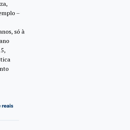
za,
xemplo –
anos, só à
 ano
5,
tica
ento