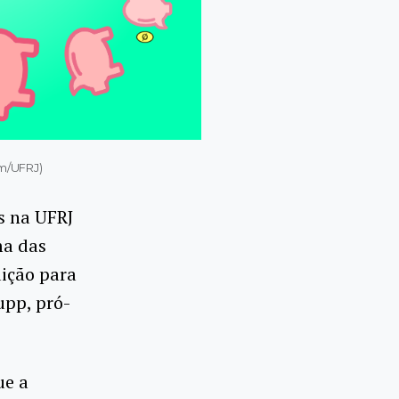
om/UFRJ)
s na UFRJ
ma das
uição para
upp, pró-
ue a