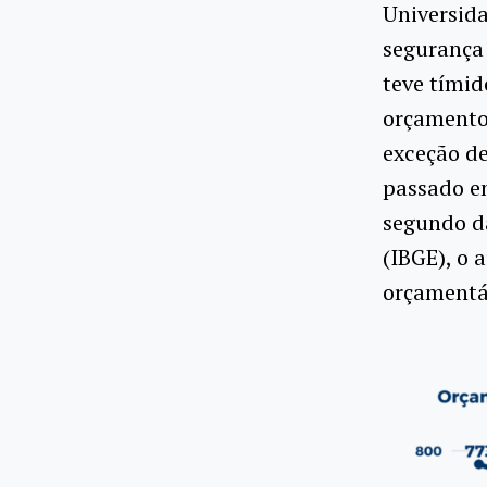
Universida
segurança 
teve tími
orçamento 
exceção de
passado e
segundo da
(IBGE), o 
orçamentár