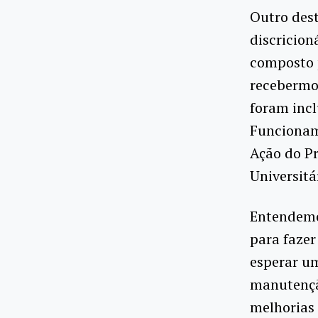
Outro des
discricion
composto 
recebermo
foram incl
Funcioname
Ação do P
Universitá
Entendemo
para fazer
esperar um
manutenção
melhorias