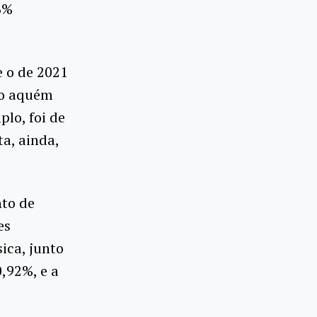
6%
 o de 2021
to aquém
lo, foi de
a, ainda,
nto de
es
ica, junto
,92%, e a