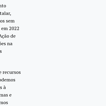
nto
alar,
nos sem
, em 2022
 Ação de
ões na
s
e recursos
Podemos
s à
rmas e
umos