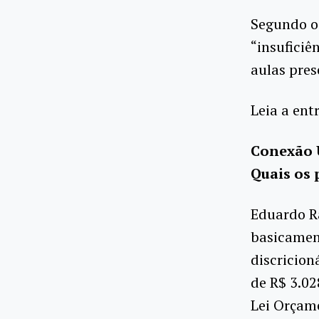
Segundo o 
“insuficiê
aulas pres
Leia a ent
Conexão U
Quais os 
Eduardo R
basicamen
discricion
de R$ 3.0
Lei Orçame