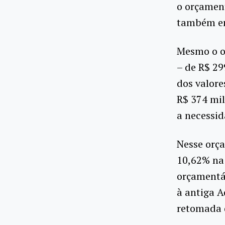
o orçamen
também em
Mesmo o o
– de R$ 29
dos valore
R$ 374 mil
a necessid
Nesse orç
10,62% na
orçamentá
à antiga A
retomada 