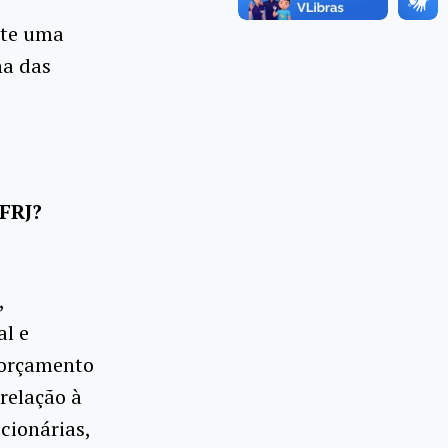
iste uma
na das
UFRJ?
,
l e
m orçamento
relação à
cionárias,