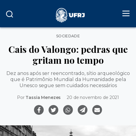
Categorias
SOCIEDADE
Cais do Valongo: pedras que
gritam no tempo
Dez anos após ser reencontrado, sítio arqueológico
que é Patrimônio Mundial da Humanidade pela
Unesco segue sem cuidados necessários
Por
Tassia Menezes
20 de novembro de 2021