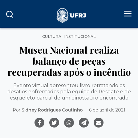
Categorias
CULTURA
INSTITUCIONAL
Museu Nacional realiza
balanço de peças
recuperadas após o incêndio
Evento virtual apresentou livro retratando os
desafios enfrentados pela equipe de Resgate e de
esqueleto parcial de um dinossauro encontrado
Por
Sidney Rodrigues Coutinho
6 de abril de 2021