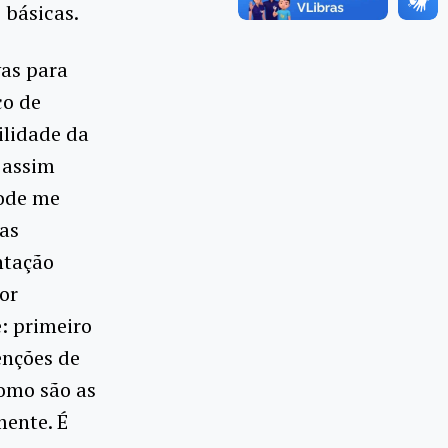
 básicas.
vas para
co de
ilidade da
, assim
pode me
 as
ntação
or
: primeiro
enções de
como são as
mente. É