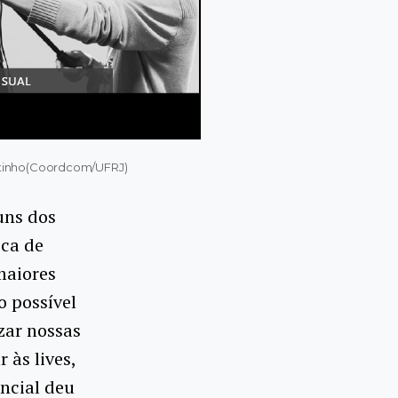
outinho(Coordcom/UFRJ)
uns dos
oca de
maiores
o possível
zar nossas
 às lives,
ncial deu