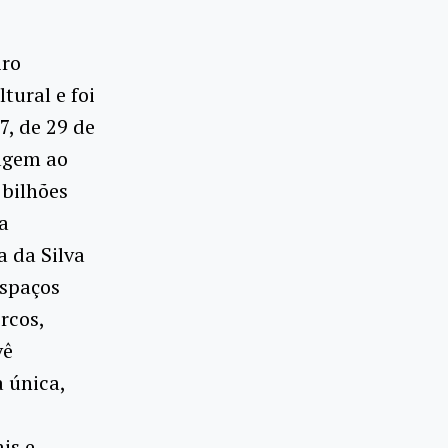
iro
tural e foi
7, de 29 de
agem ao
 bilhões
 a
a da Silva
espaços
rcos,
vê
 única,
is e