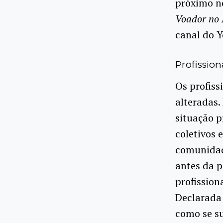
próximo n
Voador no 
canal do Y
Profissio
Os profiss
alteradas
situação p
coletivos 
comunidade
antes da p
profission
Declarada
como se s