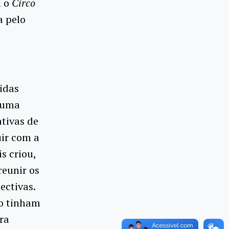
m o
Circo
a pelo
idas
 uma
ativas de
uir com a
s criou,
reunir os
ectivas.
ão tinham
ra