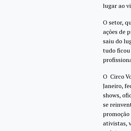
lugar ao vi
O setor, q
ações de p
saiu do lu
tudo ficou
profission
O Circo Vo
Janeiro, f
shows, ofi
se reinven
promoção 
ativistas,