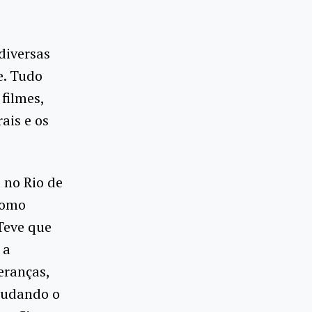
diversas
e. Tudo
 filmes,
ais e os
 no Rio de
 como
 Teve que
 a
eranças,
ajudando o