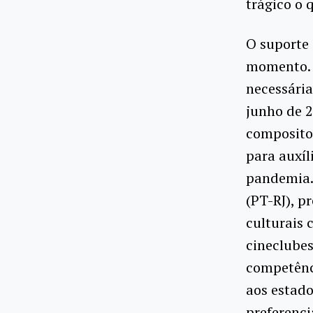
trágico o 
O suporte 
momento. O
necessária
junho de 
compositor
para auxíl
pandemia. 
(PT-RJ), p
culturais 
cineclubes
competênci
aos estado
preferenci