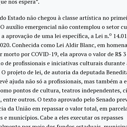
que nos espera”.
do Estado não chegou à classe artística no prime
 auxílio emergencial não contemplou o setor cul
o
 a aprovação de uma lei específica, a Lei n.
14.01
2020. Conhecida como Lei Aldir Blanc, em homen
 morto por COVID-19, ela aprova o valor de R$ 3
io de profissionais e iniciativas culturais durante
O projeto de lei, de autoria da deputada Benedit
revê ajuda não só a profissionais, mas também a 
como pontos de cultura, teatros independentes, ci
, entre outros. O texto aprovado pelo Senado pre
a da União em repassar o valor total, em parcela
s e municípios. Cabe a eles executar os repasses
almente por meio dos fundos estaduais, municipa