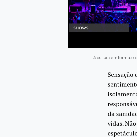
A cultura em formato 
Sensação d
sentimento
isolamento
responsáve
da sanidad
vidas. Não
espetácul