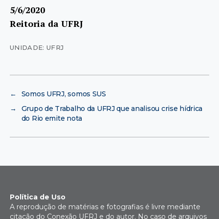
5/6/2020
Reitoria da UFRJ
UNIDADE: UFRJ
←
Somos UFRJ, somos SUS
→
Grupo de Trabalho da UFRJ que analisou crise hídrica
do Rio emite nota
Política de Uso
A reprodução de matérias e fotografias é livre mediante
citação do Conexão UFRJ e do autor. No caso de arquivos