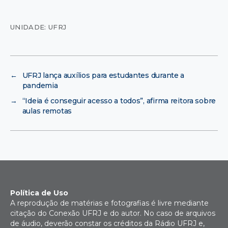
UNIDADE: UFRJ
←
UFRJ lança auxílios para estudantes durante a
pandemia
→
“Ideia é conseguir acesso a todos”, afirma reitora sobre
aulas remotas
Política de Uso
A reprodução de matérias e fotografias é livre mediante
citação do Conexão UFRJ e do autor. No caso de arquivos
de áudio, deverão constar os créditos da Rádio UFRJ e,