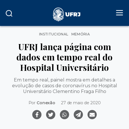
Categorias
INSTITUCIONAL
MEMÓRIA
UFRJ lança página com
dados em tempo real do
Hospital Universitário
Em tempo real, painel mostra em detalhes a
evolução de casos de coronavírus no Hospital
Universitário Clementino Fraga Filho
Por
Conexão
27 de maio de 2020