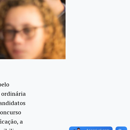
pelo
 ordinária
candidatos
Concurso
icação, a