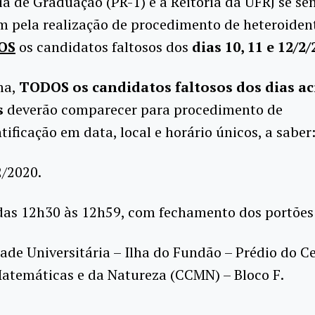
ia de Graduação (PR-1) e a Reitoria da UFRJ se se
m pela realização de procedimento de heteroident
OS
os candidatos faltosos dos
dias 10, 11 e 12/2
ma,
TODOS os candidatos faltosos dos dias a
s
deverão comparecer para procedimento de
tificação em data, local e horário únicos, a saber
2/2020.
das 12h30 às 12h59, com fechamento dos portões 
ade Universitária – Ilha do Fundão – Prédio do C
Matemáticas e da Natureza (CCMN) – Bloco F.