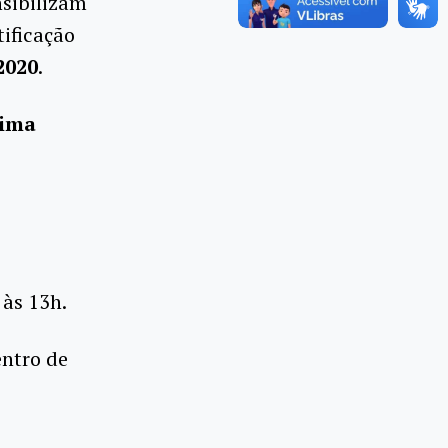
nsibilizam
ificação
/2020
.
cima
:
às 13h.
entro de