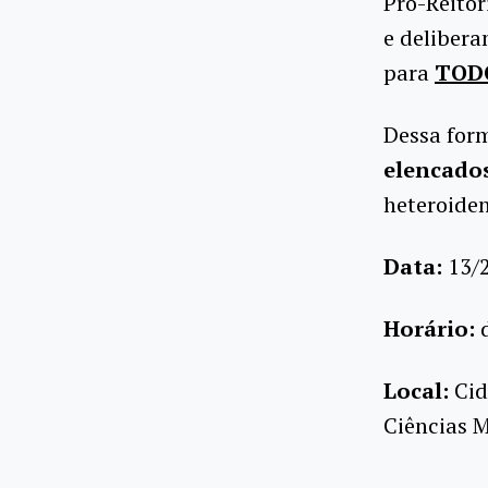
Pró-Reitor
e delibera
para
TOD
Dessa for
elencado
heteroiden
Data:
13/
Horário:
Local:
Cid
Ciências 