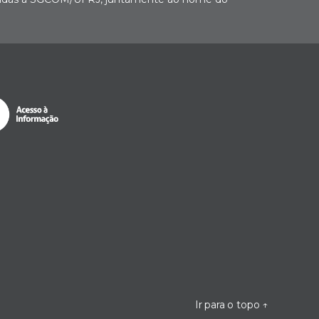
Ir para o topo
↑