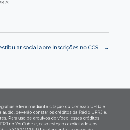
RIA:
estibular social abre inscrições no CCS
→
ografias é livre mediante citação do Conexão UFRJ e
e áudio, deverão constar os créditos da Rádio UFRJ e,
es. Para uso de arquivos de vídeo, esses créditos
FRJ no YouTube e, caso estejam explicitados, os
buídas à SGCOM/UFRJ, juntamente ao nome do