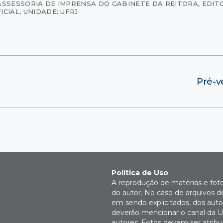
ASSESSORIA DE IMPRENSA DO GABINETE DA REITORA
,
EDITO
ICIAL
,
UNIDADE: UFRJ
Pré-v
Política de Uso
A reprodução de matérias e fot
do autor. No caso de arquivos d
em sendo explicitados, dos autor
deverão mencionar o canal da U
autores. Fotos devem ser atri