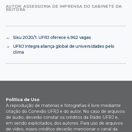
AUTOR: ASSESSORIA DE IMPRENSA DO GABINETE DA
REITORA
←
Sisu 2020/1: UFRJ oferece 4.962 vagas
→
UFRJ integra aliança global de universidades pelo
clima
Política de Uso
A reprodução de matérias e fotografias é livre mediante
citação do Conexão UFRJ e do autor. No caso de arquivos
de áudio, deverão constar os créditos da Rádio UFRJ e,
em sendo explicitados, dos autores. Para uso de arquivos
de vídeo, esses créditos deverão mencionar o canal da