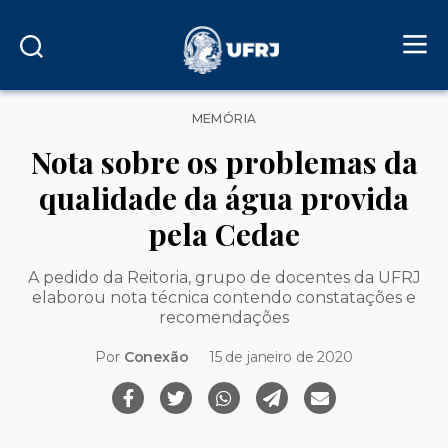
Categorias
MEMÓRIA
Nota sobre os problemas da
qualidade da água provida
pela Cedae
A pedido da Reitoria, grupo de docentes da UFRJ
elaborou nota técnica contendo constatações e
recomendações
Por
Conexão
15 de janeiro de 2020