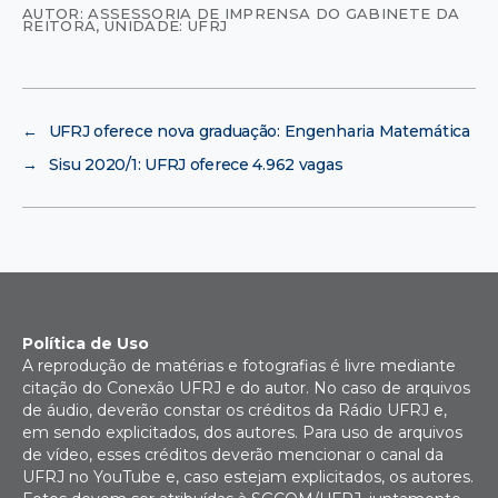
AUTOR: ASSESSORIA DE IMPRENSA DO GABINETE DA
REITORA
,
UNIDADE: UFRJ
←
UFRJ oferece nova graduação: Engenharia Matemática
→
Sisu 2020/1: UFRJ oferece 4.962 vagas
Política de Uso
A reprodução de matérias e fotografias é livre mediante
citação do Conexão UFRJ e do autor. No caso de arquivos
de áudio, deverão constar os créditos da Rádio UFRJ e,
em sendo explicitados, dos autores. Para uso de arquivos
de vídeo, esses créditos deverão mencionar o canal da
UFRJ no YouTube e, caso estejam explicitados, os autores.