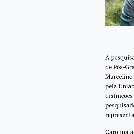
A pesquis
de Pós-Gr
Marcelino 
pela Uniã
distinções
pesquisado
represent
Carolina a