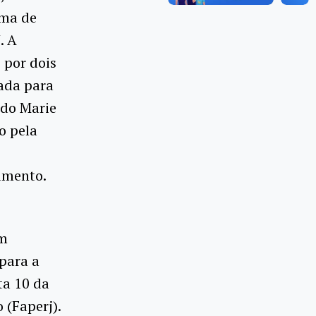
ama de
. A
 por dois
ada para
 do Marie
o pela
imento.
om
para a
ta 10 da
 (Faperj).