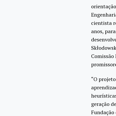
orientação
Engenhari
cientista 
anos, para
desenvolve
Skłodowsk
Comissão E
promissor
“O projeto
aprendiza
heurística
geração de
Fundação d