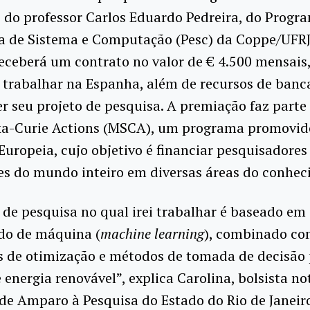
 do professor Carlos Eduardo Pedreira, do Progr
a de Sistema e Computação (Pesc) da Coppe/UFRJ
receberá um contrato no valor de € 4.500 mensais,
 trabalhar na Espanha, além de recursos de banc
r seu projeto de pesquisa. A premiação faz parte
a-Curie Actions (MSCA), um programa promovid
uropeia, cujo objetivo é financiar pesquisadores
es do mundo inteiro em diversas áreas do conhec
 de pesquisa no qual irei trabalhar é baseado em
do de máquina (
machine learning
), combinado c
s de otimização e métodos de tomada de decisão 
 energia renovável”, explica Carolina, bolsista no
e Amparo à Pesquisa do Estado do Rio de Janeiro