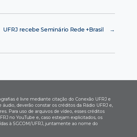
UFRJ recebe Seminário Rede +Brasil
→
ografias é livre mediante citação do Conexão UFRJ e
e áudio, deverão constar os créditos da Rádio UFRJ e,
es. Para uso de arquivos de vídeo, esses créditos
FRJ no YouTube e, caso estejam explicitados, os
buídas à SGCOM/UFRJ, juntamente ao nome do