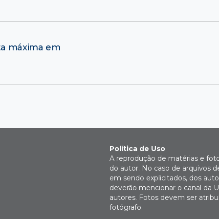
ota máxima em
Política de Uso
A reprodução de matérias e fot
do autor. No caso de arquivos d
em sendo explicitados, dos autor
deverão mencionar o canal da U
autores. Fotos devem ser atri
fotógrafo.