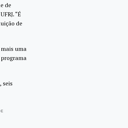
de de
UFRJ. “É
tuição de
e mais uma
o programa
 seis
DE