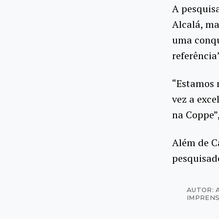
A pesquisa
Alcalá, ma
uma conqui
referência
“Estamos m
vez a exc
na Coppe”,
Além de Ca
pesquisad
AUTOR: 
IMPRENS