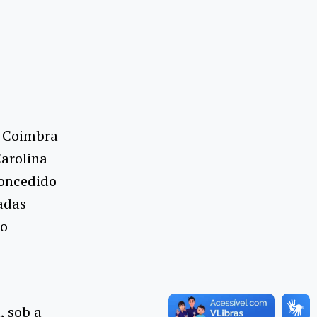
z Coimbra
arolina
concedido
adas
to
, sob a