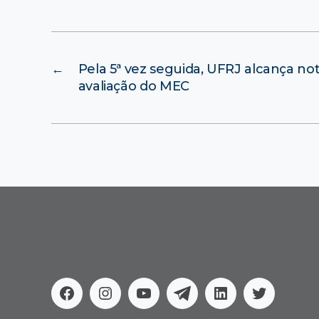
←
Pela 5ª vez seguida, UFRJ alcança n
avaliação do MEC
Facebook
Instagram
Youtube
Telegram
Linkedin
Twitter