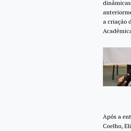
dinâmicas 
anteriorm
a criação 
Acadêmica
Após a ent
Coelho, El