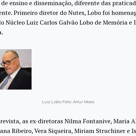
de ensino e disseminação, diferente das pratica
ente. Primeiro diretor do Nutes, Lobo foi homen
do Núcleo Luiz Carlos Galvão Lobo de Memória e 
.
Luiz Lobo Foto: Artur Moes
revista, as ex-diretoras Nilma Fontanive, Maria A
iana Ribeiro, Vera Siqueira, Miriam Struchiner e I