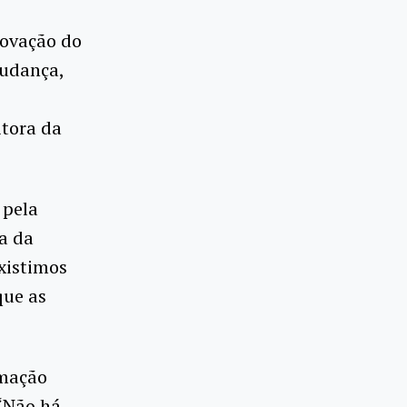
rovação do
mudança,
itora da
 pela
a da
existimos
que as
rmação
 “Não há