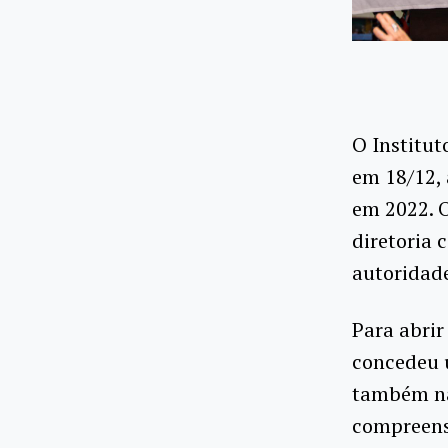
O Institut
em 18/12,
em 2022. O
diretoria 
autoridade
Para abrir
concedeu u
também na 
compreens