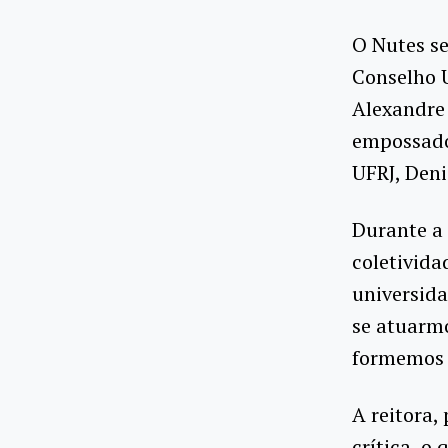
O Nutes s
Conselho 
Alexandre
empossados
UFRJ, Deni
Durante a 
coletivida
universida
se atuarmo
formemos d
A reitora,
crítica, o