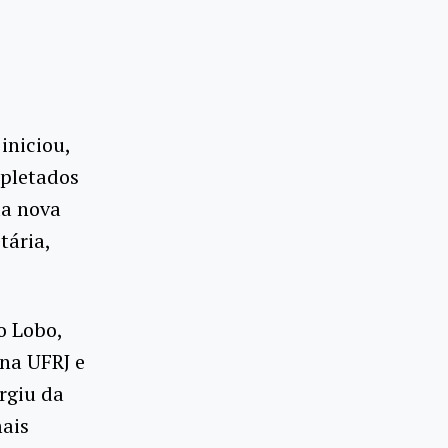
iniciou,
mpletados
da nova
tária,
o Lobo,
 na UFRJ e
rgiu da
ais