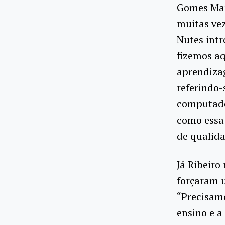
Gomes Mar
muitas vez
Nutes intr
fizemos aq
aprendizag
referindo-
computad
como essa
de qualida
Já Ribeiro
forçaram 
“Precisamo
ensino e a