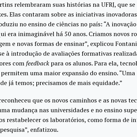
tins relembraram suas histórias na UFRJ, que se
es. Elas contaram sobre as iniciativas inovadoras
oduziu no ensino de ciências no país: “A inovaçã
ui era inimaginável há 50 anos. Criamos novos ro
em e novas formas de ensinar”, explicou Fontani
se à introdução de avaliações formativas realiza
ores com
feedback
para os alunos. Para ela, tecno
 permitem uma maior expansão do ensino. “Uma
de já temos; precisamos de mais equidade.”
 reconheceu que os novos caminhos e as novas te
uma mudança nas universidades e no ensino super
s restabelecer os laboratórios, como forma de in
 pesquisa”, enfatizou.