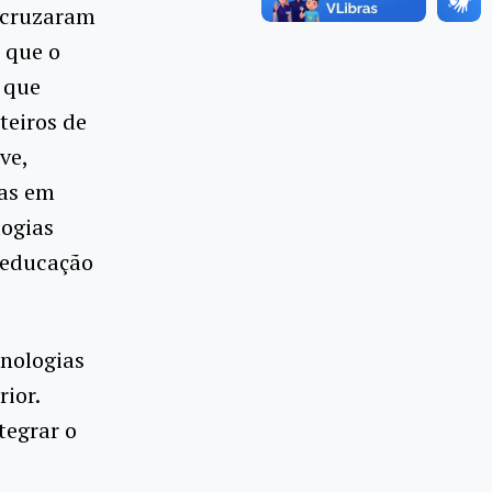
 cruzaram
 que o
o que
teiros de
ve,
das em
logias
 educação
cnologias
ior.
tegrar o