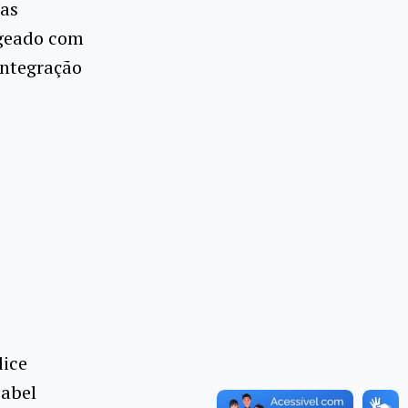
das
ageado com
Integração
lice
sabel