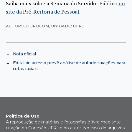
Saiba mais sobre a Semana do Servidor Público
no
site da Pró-Reitoria de Pessoal
.
AUTOR: COORDCOM
,
UNIDADE: UFRJ
←
Nota oficial
→
Edital de acesso prevê análise de autodeclarações para
cotas raciais
Política de Uso
A reprodução de matérias e fotografias é livre mediante
citação do Conexão UFRJ e do autor. No caso de arquivos