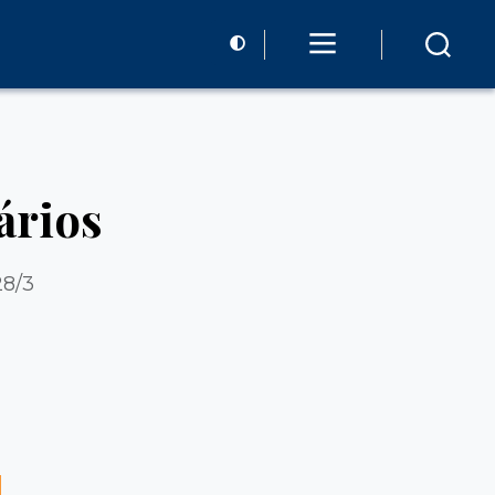
ários
28/3