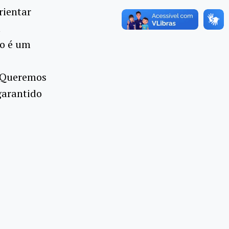
rientar
á
ão é um
. Queremos
garantido