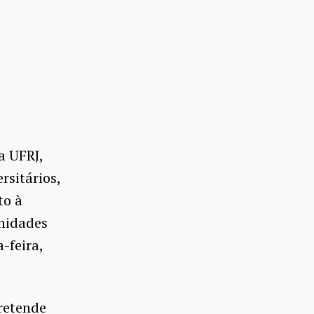
a UFRJ,
rsitários,
to à
nidades
-feira,
pretende