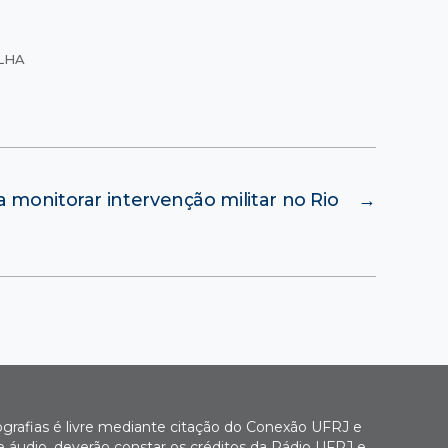
ELHA
a monitorar intervenção militar no Rio
→
ografias é livre mediante citação do Conexão UFRJ e
e áudio, deverão constar os créditos da Rádio UFRJ e,