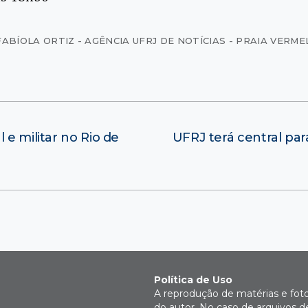
FABÍOLA ORTIZ - AGÊNCIA UFRJ DE NOTÍCIAS - PRAIA VERM
 e militar no Rio de
UFRJ terá central par
Política de Uso
A reprodução de matérias e fot
do autor. No caso de arquivos d