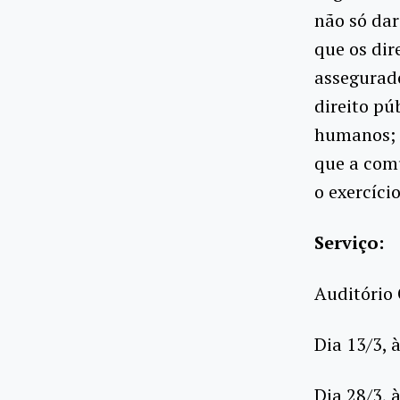
não só da
que os dir
assegurado
direito púb
humanos; t
que a comu
o exercíci
Serviço:
Auditório 
Dia 13/3, 
Dia 28/3, 