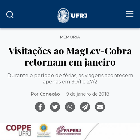
Categorias
MEMÓRIA
Visitações ao MagLev-Cobra
retornam em janeiro
Durante o período de férias, as viagens acontecem
apenas em 30/1 e 27/2
Por
Conexão
9 de janeiro de 2018