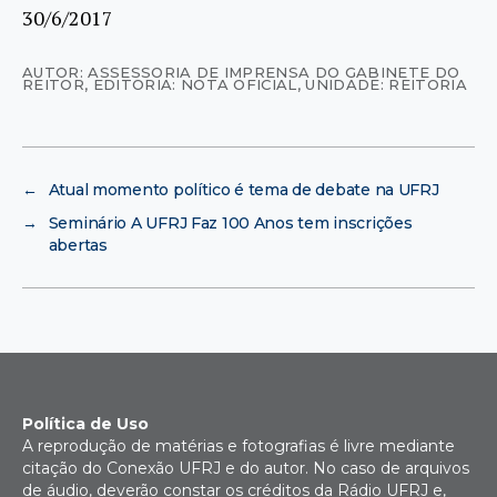
30/6/2017
AUTOR: ASSESSORIA DE IMPRENSA DO GABINETE DO
REITOR
,
EDITORIA: NOTA OFICIAL
,
UNIDADE: REITORIA
←
Atual momento político é tema de debate na UFRJ
→
Seminário A UFRJ Faz 100 Anos tem inscrições
abertas
Política de Uso
A reprodução de matérias e fotografias é livre mediante
citação do Conexão UFRJ e do autor. No caso de arquivos
de áudio, deverão constar os créditos da Rádio UFRJ e,