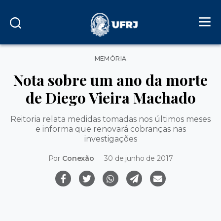
Categorias
MEMÓRIA
Nota sobre um ano da morte
de Diego Vieira Machado
Reitoria relata medidas tomadas nos últimos meses
e informa que renovará cobranças nas
investigações
Por
Conexão
30 de junho de 2017