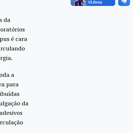
a da
oratórios
pus é cara
irculando
rgia.
toda a
va para
ribuídas
vulgação da
 adesivos
irculação