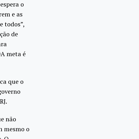
 espera o
rem e as
e todos”,
ção de
ara
0A meta é
ica que o
governo
RJ.
ue não
em mesmo o
. O