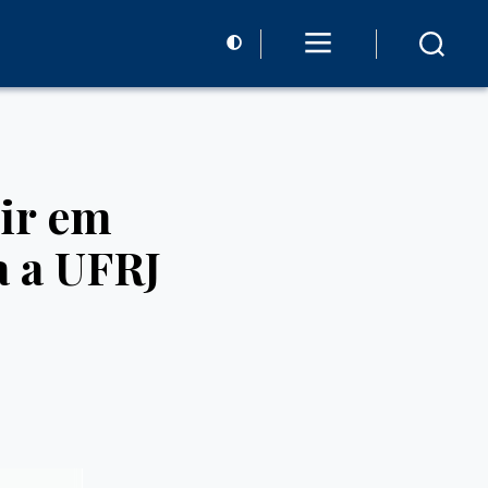
tir em
a a UFRJ