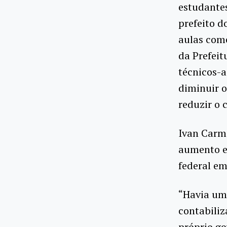
estudantes
prefeito d
aulas come
da Prefei
técnicos-a
diminuir o
reduzir o
Ivan Carmo
aumento ex
federal e
“Havia um
contabiliz
próprio go