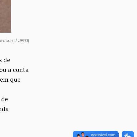
ordcom / UFRJ)
s de
vou a conta
 sem que
 de
inda