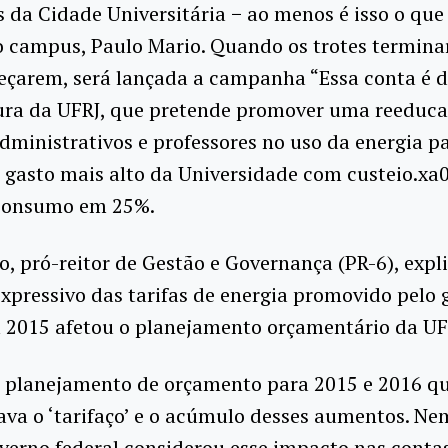
 da Cidade Universitária − ao menos é isso o que
o campus, Paulo Mario. Quando os trotes termina
çarem, será lançada a campanha “Essa conta é d
tura da UFRJ, que pretende promover uma reeduca
dministrativos e professores no uso da energia p
 gasto mais alto da Universidade com custeio.xa
 consumo em 25%.
, pró-reitor de Gestão e Governança (PR-6), expl
pressivo das tarifas de energia promovido pelo 
m 2015 afetou o planejamento orçamentário da UF
 planejamento de orçamento para 2015 e 2016 q
ava o ‘tarifaço’ e o acúmulo desses aumentos. N
verno federal considerou esse impacto nas contas