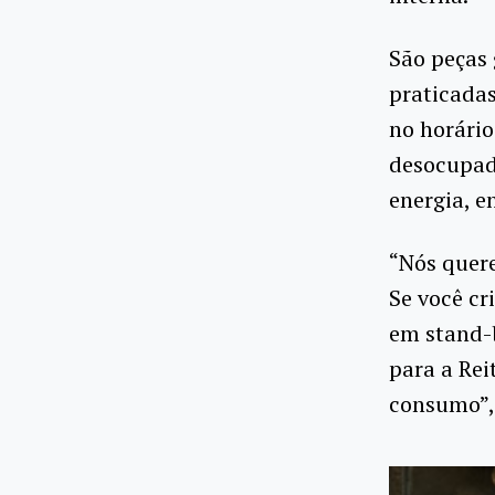
São peças 
praticadas
no horári
desocupad
energia, e
“Nós quer
Se você cr
em stand-b
para a Rei
consumo”, 