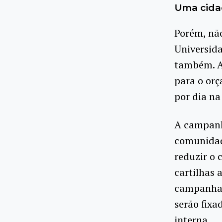
Uma cida
Porém, não
Universida
também. A
para o or
por dia na
A campanha
comunidad
reduzir o 
cartilhas 
campanha p
serão fixa
interna.