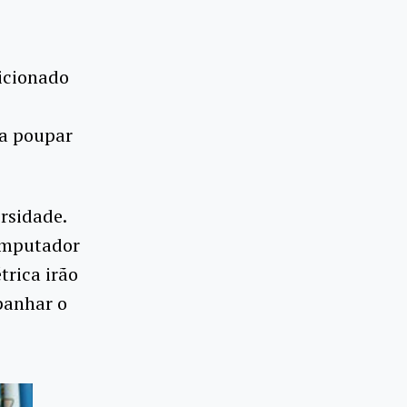
dicionado
a poupar
rsidade.
computador
trica irão
panhar o