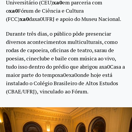
Universitário (CEU)
xa0
em parceria com
o
xa0
Fórum de Ciência e Cultura
(FCC)
xa0
daxa0UFRJ e apoio do Museu Nacional.
Durante três dias, o público pôde presenciar
diversos acontecimentos multiculturais, como
rodas de capoeira, oficinas de teatro, sarau de
poesias, cineclube e baile com música ao vivo,
tudo isso dentro do prédio que abrigou axa0Casa a
maior parte do tempoxa0exa0onde hoje está
instalado o Colégio Brasileiro de Altos Estudos
(CBAE/UFRJ),
vinculado
ao Fórum.