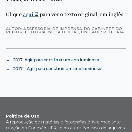
Clique
aqui
para ver o texto original, em inglês.
AUTOR: ASSESSORIA DE IMPRENSA DO GABINETE DO
REITOR
,
EDITORIA: NOTA OFICIAL
,
UNIDADE: REITORIA
←
2017: Agir para construir um ano luminoso
→
2017 – Agir para construir um ano luminoso
Política de Uso
A reprodução de matérias e fotografias é livre mediante
citação do Conexão UFRJ e do autor. No caso de arquivos