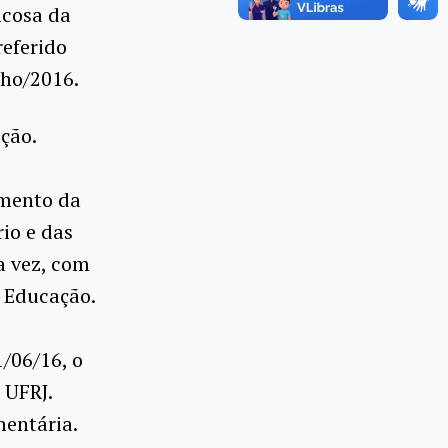
icosa da
referido
nho/2016.
ção.
amento da
io e das
a vez, com
a Educação.
1/06/16, o
 UFRJ.
mentária.