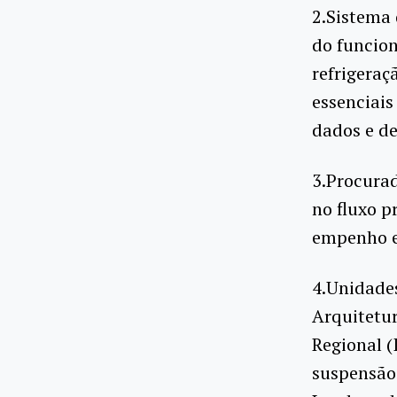
2.Sistema
do funcio
refrigeraç
essenciais
dados e de
3.Procurad
no fluxo p
empenho 
4.Unidades
Arquitetu
Regional (
suspensão 