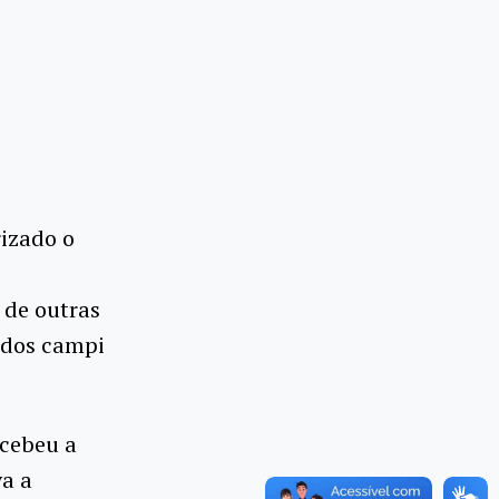
rizado o
 de outras
 dos campi
ecebeu a
va a