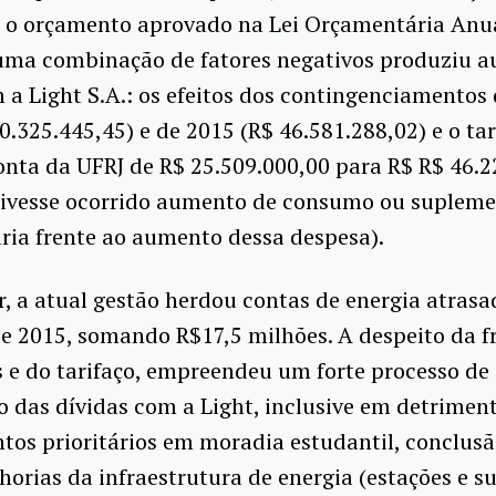
o o orçamento aprovado na Lei Orçamentária Anua
uma combinação de fatores negativos produziu 
 a Light S.A.: os efeitos dos contingenciamentos 
0.325.445,45) e de 2015 (R$ 46.581.288,02) e o ta
onta da UFRJ de R$ 25.509.000,00 para R$ R$ 46.2
tivesse ocorrido aumento de consumo ou suplem
ria frente ao aumento dessa despesa).
, a atual gestão herdou contas de energia atras
de 2015, somando R$17,5 milhões. A despeito da f
s e do tarifaço, empreendeu um forte processo de
das dívidas com a Light, inclusive em detrimen
tos prioritários em moradia estudantil, conclusã
horias da infraestrutura de energia (estações e s