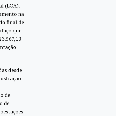
l (LOA).
aumento na
do final de
rifaço que
23.567,10
entação
adas desde
rustração
to de
o de
ubestações