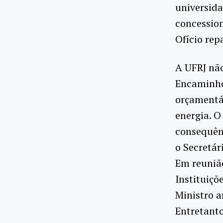
universida
concession
Ofício rep
A UFRJ não
Encaminhou
orçamentá
energia. 
consequênc
o Secretár
Em reuniã
Instituiçõ
Ministro a
Entretanto