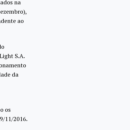
uados na
dezembro),
ndente ao
do
Light S.A.
cionamento
dade da
o os
9/11/2016.