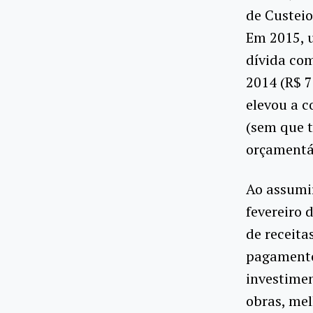
de Custei
Em 2015, 
dívida com
2014 (R$ 7
elevou a c
(sem que 
orçamentá
Ao assumir
fevereiro 
de receita
pagamento 
investimen
obras, mel