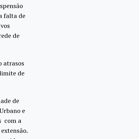
uspensão
 falta de
ivos
rede de
o atrasos
limite de
dade de
 Urbano e
os com a
 extensão.