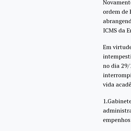
Novamente,
ordem de R
abrangend
ICMS da En
Em virtude
intempesti
no dia 29
interromp
vida acad
1.Gabinete
administra
empenhos 