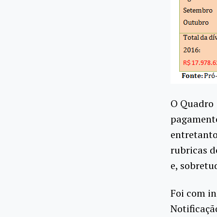
O Quadro 1
pagamento
entretanto
rubricas 
e, sobretu
Foi com in
Notificaçã