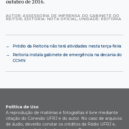
outubro de 2016.
AUTOR: ASSESSORIA DE IMPRENSA DO GABINETE DO
REITOR
,
EDITORIA: NOTA OFICIAL
,
UNIDADE: REITORIA
←
Prédio da Reitoria não terá atividades nesta terça-feira
→
Reitoria instala gabinete de emergência na decania do
CCMN
Política de Uso
A reprodução de matérias e fotografias é livre mediante
citação do Conexão UFRJ e do autor. No caso de arquivos
de áudio, deverão constar os créditos da Rádio UFRJ e,