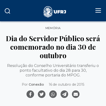
Categorias
MEMÓRIA
Dia do Servidor Público será
comemorado no dia 30 de
outubro
Resolução do Conselho Universitário transferiu o
ponto facultativo do dia 28 para 30,
conforme portaria do MPOG.
Por
Conexão
16 de outubro de 2015