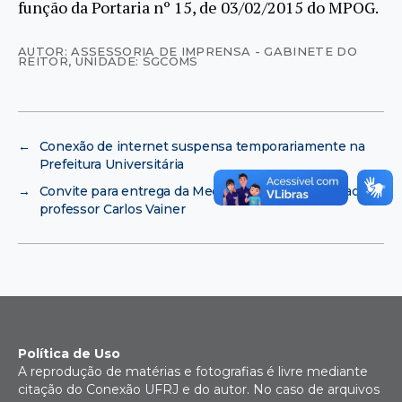
função da Portaria nº 15, de 03/02/2015 do MPOG.
AUTOR: ASSESSORIA DE IMPRENSA - GABINETE DO
REITOR
,
UNIDADE: SGCOMS
←
Conexão de internet suspensa temporariamente na
Prefeitura Universitária
→
Convite para entrega da Medalha Pedro Ernesto ao
professor Carlos Vainer
Política de Uso
A reprodução de matérias e fotografias é livre mediante
citação do Conexão UFRJ e do autor. No caso de arquivos