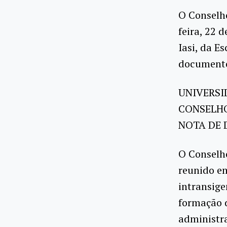
O Conselho
feira, 22 
Iasi, da E
document
UNIVERSI
CONSELHO
NOTA DE 
O Conselho
reunido em
intransige
formação d
administra