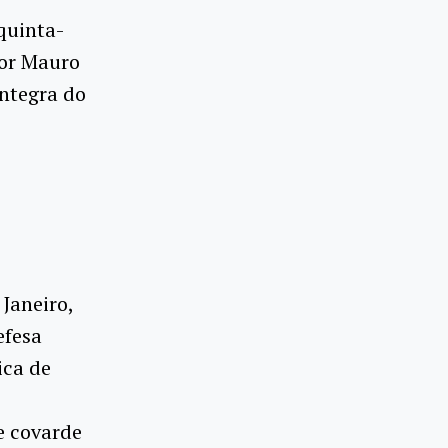
quinta-
sor Mauro
íntegra do
Janeiro,
efesa
ica de
e covarde