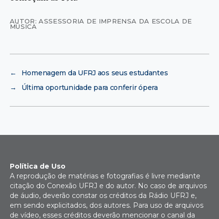
AUTOR: ASSESSORIA DE IMPRENSA DA ESCOLA DE
MÚSICA
←
Homenagem da UFRJ aos seus estudantes
→
Última oportunidade para conferir ópera
Política de Uso
A reprodução de matérias e fotografias é livre mediante
citação do Conexão UFRJ e do autor. No caso de arquivos
de áudio, deverão constar os créditos da Rádio UFRJ e,
em sendo explicitados, dos autores. Para uso de arquivos
de vídeo, esses créditos deverão mencionar o canal da