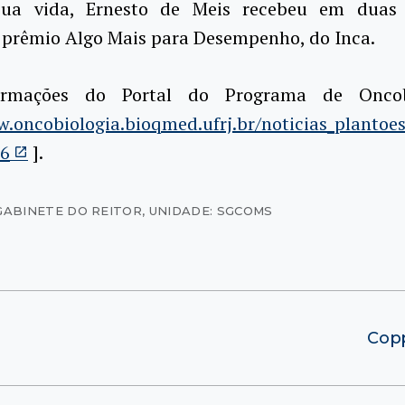
ua vida, Ernesto de Meis recebeu em duas d
o prêmio Algo Mais para Desempenho, do Inca.
rmações do Portal do Programa de Oncob
.oncobiologia.bioqmed.ufrj.br/noticias_plantoes
16
].
GABINETE DO REITOR
,
UNIDADE: SGCOMS
Copp