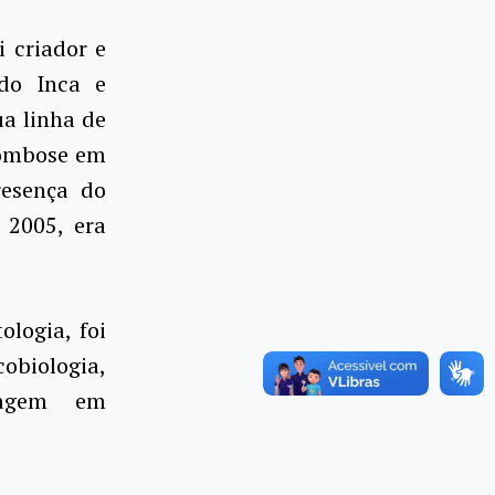
i criador e
do Inca e
a linha de
trombose em
resença do
 2005, era
logia, foi
obiologia,
tagem em