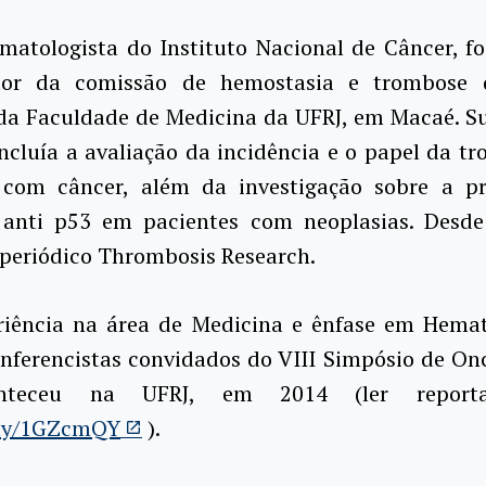
atologista do Instituto Nacional de Câncer, fo
dor da comissão de hemostasia e trombose 
 da Faculdade de Medicina da UFRJ, em Macaé. Su
ncluía a avaliação da incidência e o papel da 
 com câncer, além da investigação sobre a p
 anti p53 em pacientes com neoplasias. Desde
 periódico Thrombosis Research.
iência na área de Medicina e ênfase em Hemato
nferencistas convidados do VIII Simpósio de Onc
nteceu na UFRJ, em 2014 (ler repor
t.ly/1GZcmQY
).