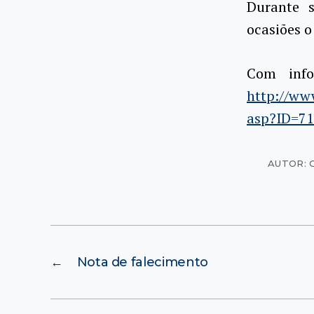
Durante s
ocasiões 
Com info
http://www
asp?ID=7
AUTOR: 
←
Nota de falecimento