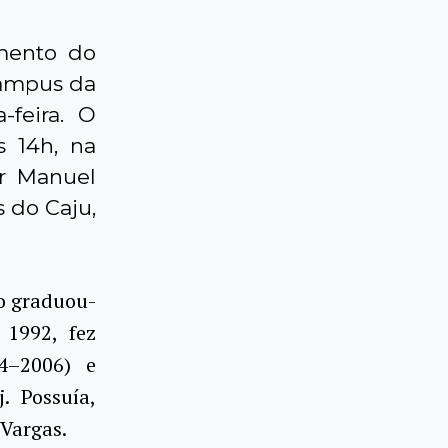
mento do
campus da
feira. O
s 14h, na
r Manuel
 do Caju,
to graduou-
 1992, fez
4–2006) e
 Possuía,
Vargas.