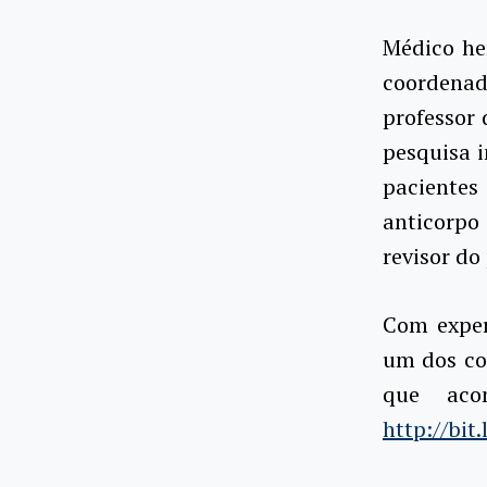
Médico hem
coordena
professor
pesquisa i
pacientes
anticorpo
revisor do
Com exper
um dos co
que aco
http://bi