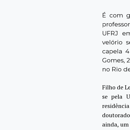
É com g
professo
UFRJ em
velório 
capela 
Gomes, 28
no Rio de
Filho de L
se pela U
residênc
doutorado
ainda, um