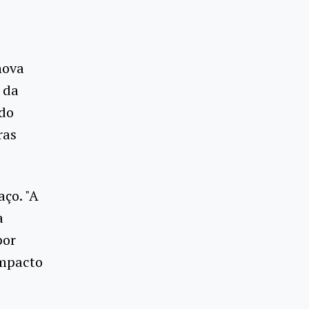
nova
 da
ado
ras
aço. "A
a
por
impacto