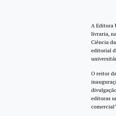
A Editora 
livraria, 
Ciência da
editorial 
universitá
O reitor d
inauguraçã
divulgaçã
editoras u
comercial"