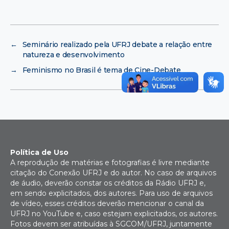
←
Seminário realizado pela UFRJ debate a relação entre
natureza e desenvolvimento
→
Feminismo no Brasil é tema de Cine-Debate
Política de Uso
A reprodução de matérias e fotografias é livre mediante
citação do Conexão UFRJ e do autor. No caso de arquivos
de áudio, deverão constar os créditos da Rádio UFRJ e,
em sendo explicitados, dos autores. Para uso de arquivos
de vídeo, esses créditos deverão mencionar o canal da
UFRJ no YouTube e, caso estejam explicitados, os autores.
Fotos devem ser atribuídas à SGCOM/UFRJ, juntamente