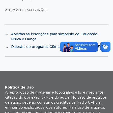
AUTOR: LÍLIAN DURÃES
←
Abertas as inscrições para simpósio de Educação
Física e Dança
→
Palestra do programa Ciência sem Fronteiras na UFRJ
Política de Uso
A reprodução de matérias e fotografias é livre mediante
citação do Conexão UFRJ e do autor. No caso de arquivos
de áudio, deverão constar os créditos da Rádio UFRJ e,
em sendo explicitados, dos autores. Para uso de arquivos
de vídeo, esses créditos deverão mencionar o canal da