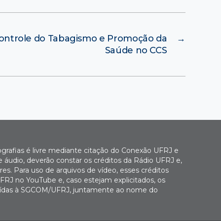
Controle do Tabagismo e Promoção da
→
Saúde no CCS
ografias é livre mediante citação do Conexão UFRJ e
e áudio, deverão constar os créditos da Rádio UFRJ e,
es. Para uso de arquivos de vídeo, esses créditos
FRJ no YouTube e, caso estejam explicitados, os
buídas à SGCOM/UFRJ, juntamente ao nome do