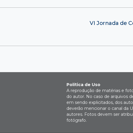
VI Jornada de 
Política de Uso
A reprodução de matérias e fot
do autor. No caso de arquivos d
em sendo explicitados, dos autor
deverão mencionar o canal da U
autores. Fotos devem ser atri
fotógrafo.