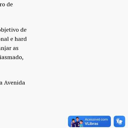
ro de
bjetivo de
onal e hard
anjar as
siasmado,
na Avenida