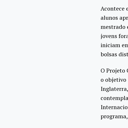
Acontece 
alunos ap
mestrado e
jovens for
iniciam em
bolsas dis
O Projeto
o objetivo
Inglaterra
contempla
Internacio
programa,