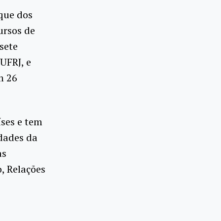
que dos
ursos de
sete
UFRJ, e
m 26
ses e tem
idades da
as
, Relações