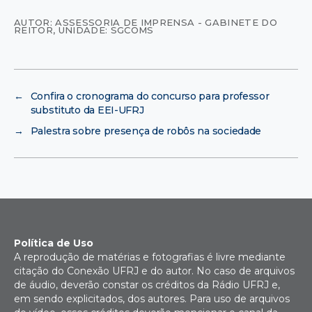
AUTOR: ASSESSORIA DE IMPRENSA - GABINETE DO
REITOR
,
UNIDADE: SGCOMS
←
Confira o cronograma do concurso para professor
substituto da EEI-UFRJ
→
Palestra sobre presença de robôs na sociedade
Política de Uso
A reprodução de matérias e fotografias é livre mediante
citação do Conexão UFRJ e do autor. No caso de arquivos
de áudio, deverão constar os créditos da Rádio UFRJ e,
em sendo explicitados, dos autores. Para uso de arquivos