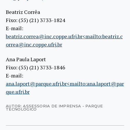
Beatriz Corrêa
Fixo: (55) (21) 3733-1824
E-mail:
beatriz.correa@inc.coppe.ufrj.br<mailto:beatriz.c
orrea@inc.coppe.ufrj.br
Ana Paula Laport
Fixo: (55) (21) 3733-1846
E-mail:
ana.laport@parque.ufrj.br<mailto:ana.laport@par
que.ufrj.br
AUTOR: ASSESSORIA DE IMPRENSA - PARQUE
TECNOLÓGICO