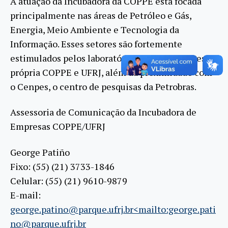
A atuação da Incubadora da COPPE está focada
principalmente nas áreas de Petróleo e Gás,
Energia, Meio Ambiente e Tecnologia da
Informação. Esses setores são fortemente
estimulados pelos laboratórios e pesquisadores da
própria COPPE e UFRJ, além da proximidade com
o Cenpes, o centro de pesquisas da Petrobras.
Assessoria de Comunicação da Incubadora de
Empresas COPPE/UFRJ
George Patiño
Fixo: (55) (21) 3733-1846
Celular: (55) (21) 9610-9879
E-mail:
george.patino@parque.ufrj.br<mailto:george.pati
no@parque.ufrj.br