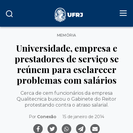
Categorias
MEMÓRIA
Universidade, empresa e
prestadores de serviço se
reúnem para esclarecer
problemas com salários
Cerca de cem funcionários da empresa
Qualitecnica buscou o Gabinete do Reitor
protestando contra o atraso salarial.
Por
Conexão
15 de janeiro de 2014