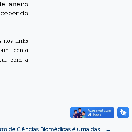
de janeiro
recebendo
 nos links
diam como
car com a
uto de Ciências Biomédicas é uma das
→