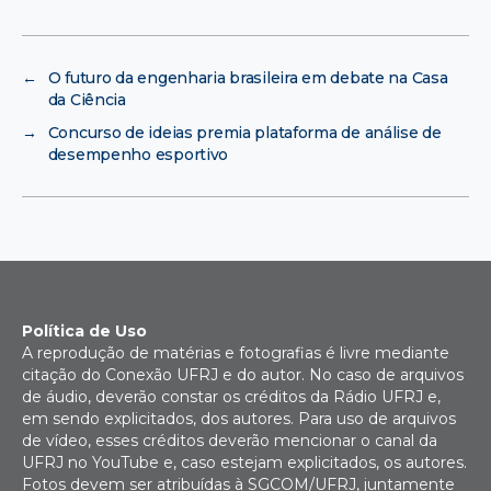
←
O futuro da engenharia brasileira em debate na Casa
da Ciência
→
Concurso de ideias premia plataforma de análise de
desempenho esportivo
Política de Uso
A reprodução de matérias e fotografias é livre mediante
citação do Conexão UFRJ e do autor. No caso de arquivos
de áudio, deverão constar os créditos da Rádio UFRJ e,
em sendo explicitados, dos autores. Para uso de arquivos
de vídeo, esses créditos deverão mencionar o canal da
UFRJ no YouTube e, caso estejam explicitados, os autores.
Fotos devem ser atribuídas à SGCOM/UFRJ, juntamente