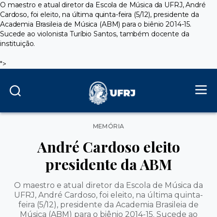
O maestro e atual diretor da Escola de Música da UFRJ, André
Cardoso, foi eleito, na última quinta-feira (5/12), presidente da
Academia Brasileia de Música (ABM) para o biênio 2014-15.
Sucede ao violonista Turíbio Santos, também docente da
instituição.
">
Categorias
MEMÓRIA
André Cardoso eleito
presidente da ABM
O maestro e atual diretor da Escola de Música da
UFRJ, André Cardoso, foi eleito, na última quinta-
feira (5/12), presidente da Academia Brasileia de
Música (ABM) para o biênio 2014-15. Sucede ao