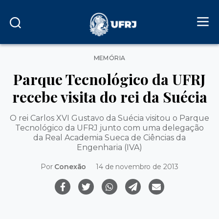
Categorias
MEMÓRIA
Parque Tecnológico da UFRJ
recebe visita do rei da Suécia
O rei Carlos XVI Gustavo da Suécia visitou o Parque
Tecnológico da UFRJ junto com uma delegação
da Real Academia Sueca de Ciências da
Engenharia (IVA)
Por
Conexão
14 de novembro de 2013