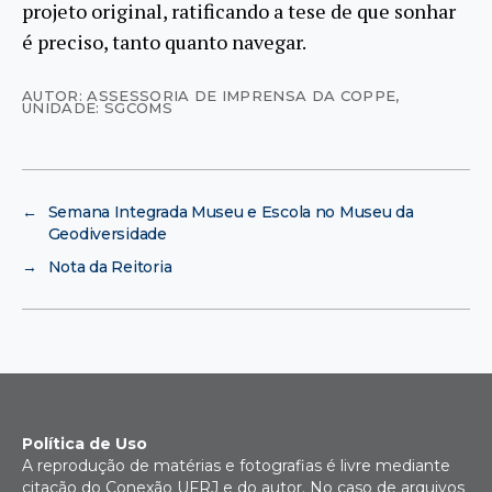
projeto original, ratificando a tese de que sonhar
é preciso, tanto quanto navegar.
AUTOR: ASSESSORIA DE IMPRENSA DA COPPE
,
UNIDADE: SGCOMS
←
Semana Integrada Museu e Escola no Museu da
Geodiversidade
→
Nota da Reitoria
Política de Uso
A reprodução de matérias e fotografias é livre mediante
citação do Conexão UFRJ e do autor. No caso de arquivos