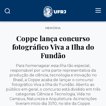
Categorias
MEMÓRIA
Coppe lança concurso
fotográfico Viva a Ilha do
Fundão
Para homenagear essa ilha tão especial,
responsável por uma parte representativa da
produção de ciência, tecnologia e inovação no
Brasil, a Coppe acaba de lançar o concurso
fotográfico Viva a Ilha do Fundão. Aberto ao
público em geral, o concurso está dividido em três
categorias: Ciência e Tecnologia, Vida no
Campus, Natureza e Arquitetura. As inscrições
tiveram início dia 31/10, no site da Coppe.