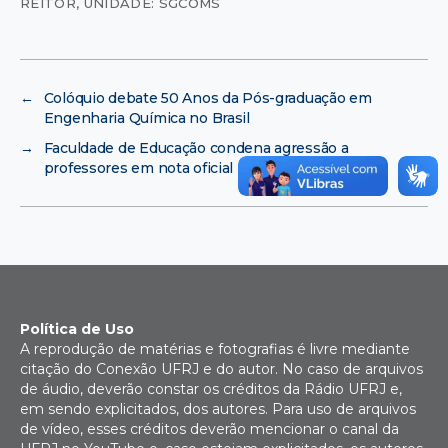
REITOR
,
UNIDADE: SGCOMS
←
Colóquio debate 50 Anos da Pós-graduação em
Engenharia Química no Brasil
→
Faculdade de Educação condena agressão a
professores em nota oficial
Política de Uso
A reprodução de matérias e fotografias é livre mediante
citação do Conexão UFRJ e do autor. No caso de arquivos
de áudio, deverão constar os créditos da Rádio UFRJ e,
em sendo explicitados, dos autores. Para uso de arquivos
de vídeo, esses créditos deverão mencionar o canal da