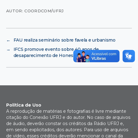
AUTOR: COORDCOM/UFRJ
←
FAU realiza seminário sobre favela e urbanismo
→
IFCS promove evento sobre 40 anos de
desaparecimento de Honestino Guimarães
Política de Uso
A reprodução de matérias e fotografias é livre mediante
citação do Conexão UFRJ e do autor. No caso de arquivos
de áudio, deverão constar os créditos da Rádio UFRJ e,
em sendo explicitados, dos autores. Para uso de arquivos
de vídeo, esses créditos deverão mencionar o canal da