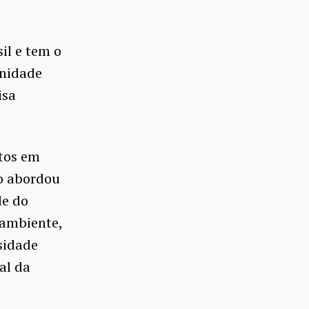
il e tem o
unidade
isa
stos em
o abordou
de do
 ambiente,
sidade
al da