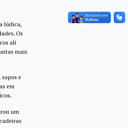
 lúdica,
dades. Os
os ali
untas mais
 sapos e
has em
icos.
trou um
cadeiras