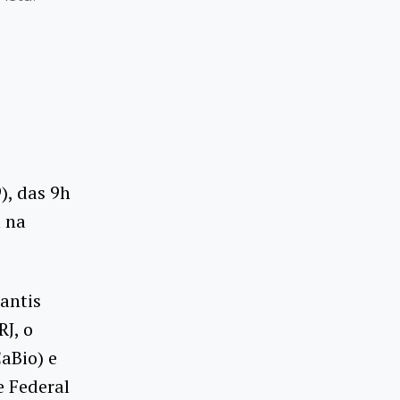
), das 9h
a na
antis
RJ, o
aBio) e
e Federal