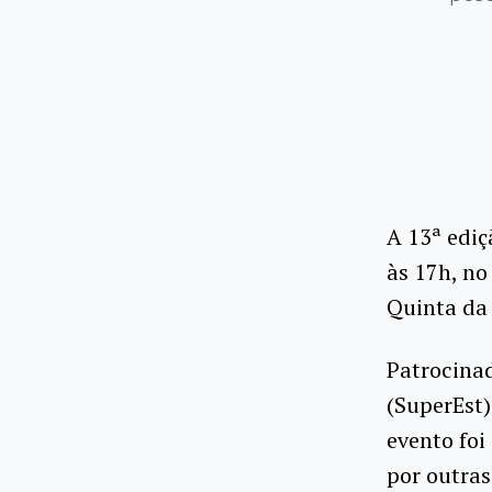
A 13ª ediç
às 17h, no
Quinta da 
Patrocinad
(SuperEst)
evento foi
por outras