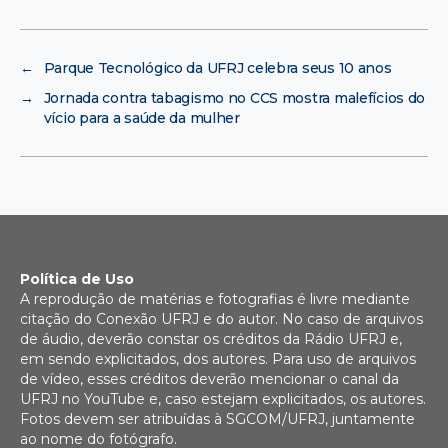
←
Parque Tecnológico da UFRJ celebra seus 10 anos
→
Jornada contra tabagismo no CCS mostra malefícios do
vício para a saúde da mulher
Política de Uso
A reprodução de matérias e fotografias é livre mediante
citação do Conexão UFRJ e do autor. No caso de arquivos
de áudio, deverão constar os créditos da Rádio UFRJ e,
em sendo explicitados, dos autores. Para uso de arquivos
de vídeo, esses créditos deverão mencionar o canal da
UFRJ no YouTube e, caso estejam explicitados, os autores.
Fotos devem ser atribuídas à SGCOM/UFRJ, juntamente
ao nome do fotógrafo.