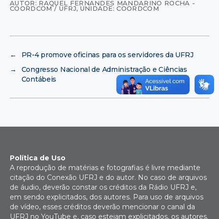
AUTOR: RAQUEL FERNANDES MANDARINO ROCHA -
COORDCOM / UFRJ
,
UNIDADE: COORDCOM
←
PR-4 promove oficinas para os servidores da UFRJ
→
Congresso Nacional de Administração e Ciências
Contábeis
Política de Uso
A reprodução de matérias e fotografias é livre mediante
citação do Conexão UFRJ e do autor. No caso de arquivos
de áudio, deverão constar os créditos da Rádio UFRJ e,
em sendo explicitados, dos autores. Para uso de arquivos
de vídeo, esses créditos deverão mencionar o canal da
UFRJ no YouTube e, caso estejam explicitados, os autores.