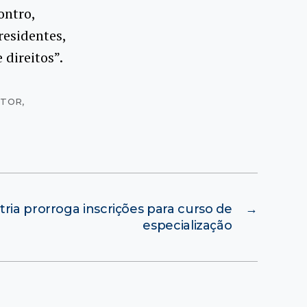
ontro,
residentes,
direitos”.
ITOR
,
atria prorroga inscrições para curso de
→
especialização