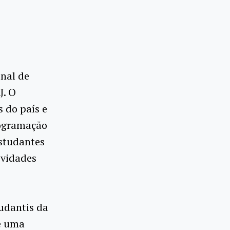
onal de
J. O
 do país e
rogramação
estudantes
ividades
tudantis da
de uma