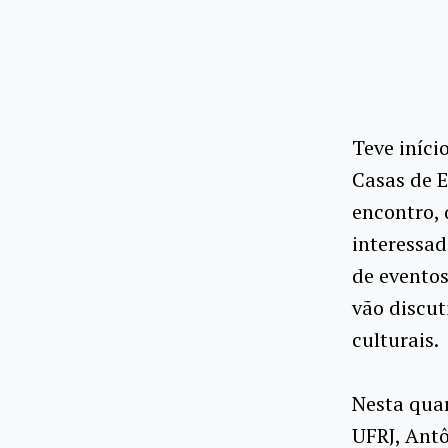
Teve iníci
Casas de E
encontro, 
interessad
de eventos
vão discut
culturais.
Nesta quar
UFRJ, Antô