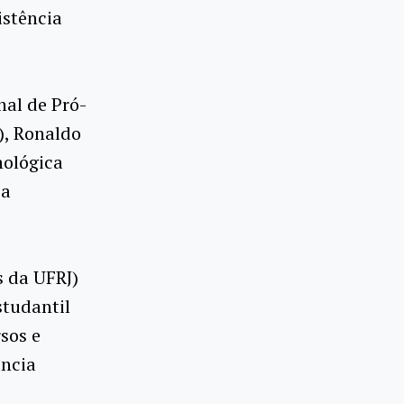
istência
nal de Pró-
), Ronaldo
nológica
ia
s da UFRJ)
studantil
sos e
ência