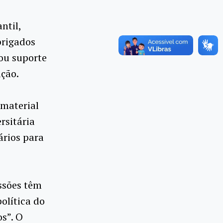
ntil,
brigados
tou suporte
ção.
 material
rsitária
ários para
ssões têm
olítica do
s”. O