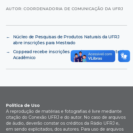
AUTOR: COORDENADORIA DE COMUNICAÇÃO DA UFRJ
←
Núcleo de Pesquisas de Produtos Naturais da UFRJ
abre inscrições para Mestrado
→
Coppead recebe inscrições para ingresso no Mestrado
Acadêmico
Política de Uso
A reprodução de matérias e fotografias é livre mediante
citação do Conexão UFRJ e do autor. No caso de arquivos
de áudio, deverão constar os créditos da Rádio UFRJ e,
em sendo explicitados, dos autores. Para uso de arquivos